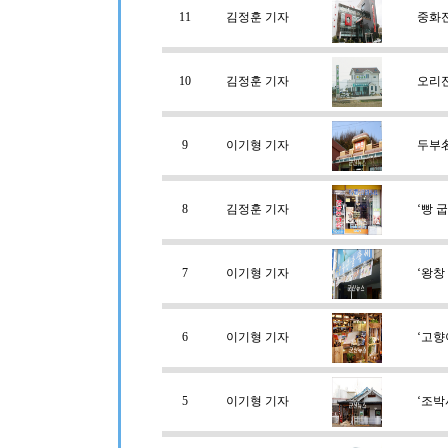
11
김정훈 기자
중화
10
김정훈 기자
오리
9
이기형 기자
두부名
8
김정훈 기자
‘빵 
7
이기형 기자
‘왕창
6
이기형 기자
‘고향
5
이기형 기자
‘조박