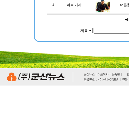
4
이복 기자
너른
◀