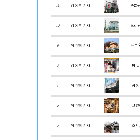
11
김정훈 기자
중화
10
김정훈 기자
오리
9
이기형 기자
두부名
8
김정훈 기자
‘빵 
7
이기형 기자
‘왕창
6
이기형 기자
‘고향
5
이기형 기자
‘조박