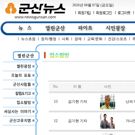
2026년 08월 07일 (금요일)
ㅣ
뉴스초점
ㅣ
정치/행정
ㅣ
사회
ㅣ
경제
ㅣ
교육/문화
ㅣ
건강/스포츠
ㅣ
No.
이 름
사진
13
김기현 기자
난의 
12
김기현 기자
가나안