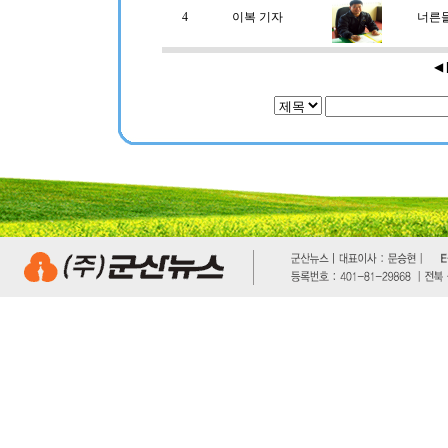
4
이복 기자
너른
◀