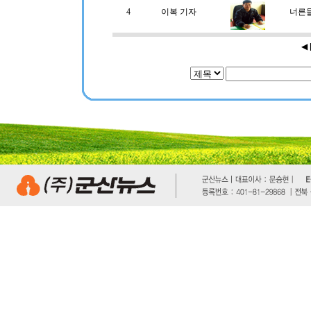
4
이복 기자
너른
◀