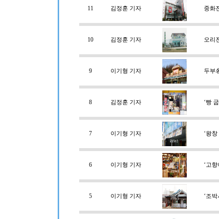
11
김정훈 기자
중화
10
김정훈 기자
오리
9
이기형 기자
두부名
8
김정훈 기자
‘빵 
7
이기형 기자
‘왕창
6
이기형 기자
‘고향
5
이기형 기자
‘조박