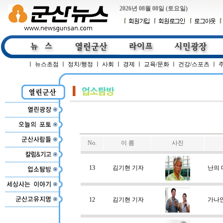
2026년 08월 08일 (토요일)
ㅣ
뉴스초점
ㅣ
정치/행정
ㅣ
사회
ㅣ
경제
ㅣ
교육/문화
ㅣ
건강/스포츠
ㅣ
No.
이 름
사진
13
김기현 기자
난의 
12
김기현 기자
가나안