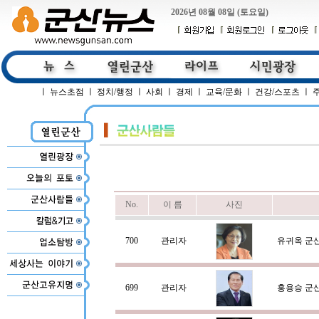
2026년 08월 08일 (토요일)
ㅣ
뉴스초점
ㅣ
정치/행정
ㅣ
사회
ㅣ
경제
ㅣ
교육/문화
ㅣ
건강/스포츠
ㅣ
No.
이 름
사진
700
관리자
유귀옥 군
699
관리자
홍용승 군