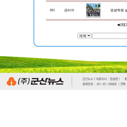
691
관리자
영광학원 설
◀
[1]
[