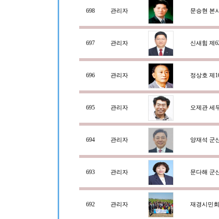
698
관리자
문승현 본
697
관리자
신새힘 제6
696
관리자
정상호 제
695
관리자
오제관 세
694
관리자
양재석 군
693
관리자
문다해 군
692
관리자
재경시민회