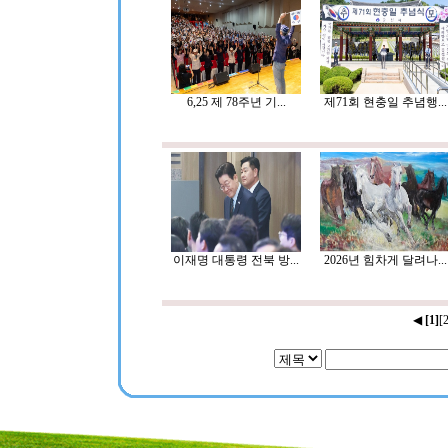
6,25 제 78주년 기...
제71회 현충일 추념행...
이재명 대통령 전북 방...
2026년 힘차게 달려나...
◀
[1]
[