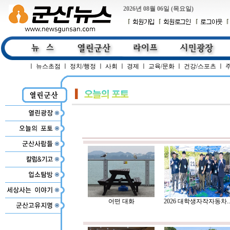
2026년 08월 06일 (목요일)
ㅣ
뉴스초점
ㅣ
정치/행정
ㅣ
사회
ㅣ
경제
ㅣ
교육/문화
ㅣ
건강/스포츠
ㅣ
어떤 대화
2026 대학생자작자동차..