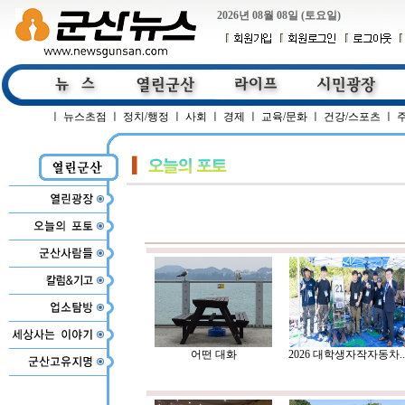
2026년 08월 08일 (토요일)
ㅣ
뉴스초점
ㅣ
정치/행정
ㅣ
사회
ㅣ
경제
ㅣ
교육/문화
ㅣ
건강/스포츠
ㅣ
어떤 대화
2026 대학생자작자동차..