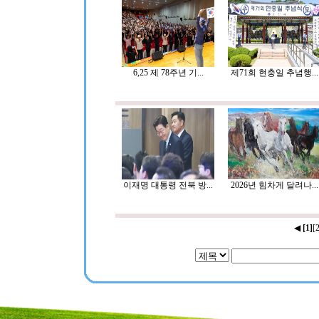
6,25 제 78주년 기...
제71회 현충일 추념행...
이재명 대통령 전북 방...
2026년 힘차게 달려나...
◀
[1]
[