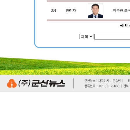
361
관리자
이주현 조
◀
[1]
[