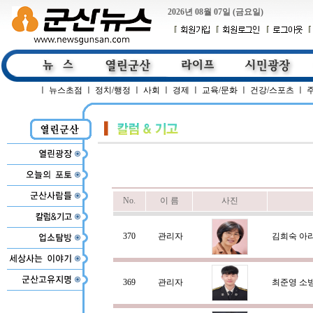
2026년 08월 07일 (금요일)
ㅣ
뉴스초점
ㅣ
정치/행정
ㅣ
사회
ㅣ
경제
ㅣ
교육/문화
ㅣ
건강/스포츠
ㅣ
No.
이 름
사진
370
관리자
김희숙 아
369
관리자
최준영 소