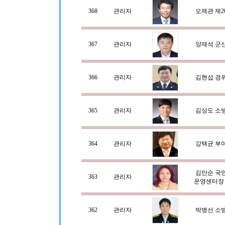
368
관리자
오제관 제2
367
관리자
양재석 군
366
관리자
김현섭 경
365
관리자
김상도 소
364
관리자
강택균 부
김만순 국
363
관리자
운영센터장
362
관리자
박병선 소