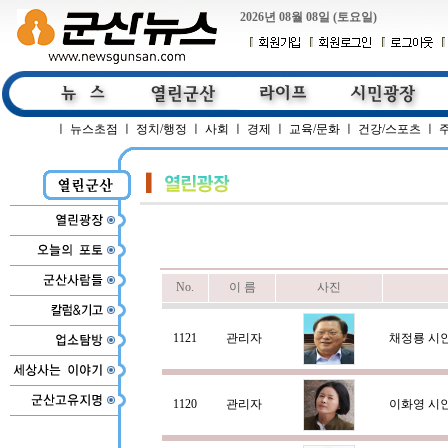
2026년 08월 08일 (토요일)
ㅣ
뉴스초점
ㅣ
정치/행정
ㅣ
사회
ㅣ
경제
ㅣ
교육/문화
ㅣ
건강/스포츠
ㅣ
No.
이 름
사진
1121
관리자
채정룡 시
1120
관리자
이화영 시