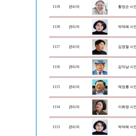
1119
관리자
황정순 시
1118
관리자
박덕례 시
1117
관리자
김영철 시
1116
관리자
김익남 시
1115
관리자
채정룡 시
1114
관리자
이화영 시
1113
관리자
박덕례 시