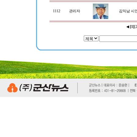
1112
관리자
김익남 시
◀
[1]
[