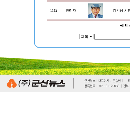
1112
관리자
김익남 시
◀
[1]
[