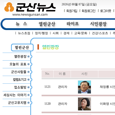
2026년 08월 07일 (금요일)
ㅣ
뉴스초점
ㅣ
정치/행정
ㅣ
사회
ㅣ
경제
ㅣ
교육/문화
ㅣ
건강/스포츠
ㅣ
No.
이 름
사진
1121
관리자
채정룡 시
1120
관리자
이화영 시