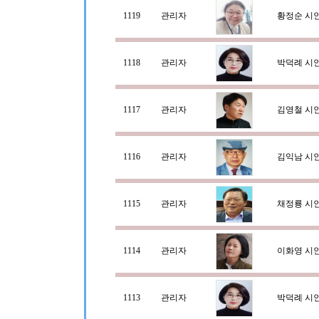
1119
관리자
황정순 시
1118
관리자
박덕례 시
1117
관리자
김영철 시
1116
관리자
김익남 시
1115
관리자
채정룡 시
1114
관리자
이화영 시
1113
관리자
박덕례 시