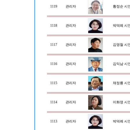
1119
관리자
황정순 시
1118
관리자
박덕례 시
1117
관리자
김영철 시
1116
관리자
김익남 시
1115
관리자
채정룡 시
1114
관리자
이화영 시
1113
관리자
박덕례 시