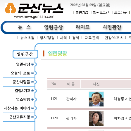
2026년 08월 09일 (일요일)
ㅣ
뉴스초점
ㅣ
정치/행정
ㅣ
사회
ㅣ
경제
ㅣ
교육/문화
ㅣ
건강/스포츠
ㅣ
No.
이 름
사진
1121
관리자
채정룡 시
1120
관리자
이화영 시