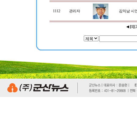
1112
관리자
김익남 시
◀
[1]
[