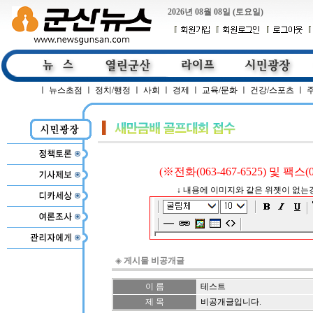
2026년 08월 08일 (토요일)
ㅣ
뉴스초점
ㅣ
정치/행정
ㅣ
사회
ㅣ
경제
ㅣ
교육/문화
ㅣ
건강/스포츠
ㅣ
(※전화(063-467-6525) 및 팩스
↓ 내용에 이미지와 같은 위젯이 없는경
◈
게시물 비공개글
이 름
테스트
제 목
비공개글입니다.