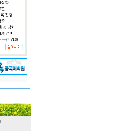
활성화
증진
육 진흥
확충
환경 강화
체계 정비
식공간 강화