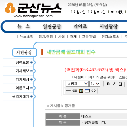
2026년 08월 08일 (토요일)
ㅣ
뉴스초점
ㅣ
정치/행정
ㅣ
사회
ㅣ
경제
ㅣ
교육/문화
ㅣ
건강/스포츠
ㅣ
(※전화(063-467-6525) 및 팩스
↓ 내용에 이미지와 같은 위젯이 없는경
◈
게시물 비공개글
이 름
테스트
제 목
비공개글입니다.