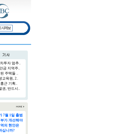
차투자 멈추..
만금 지역주..
된 주택들 ..
육원, 2..
홍근 기획..
권, 반드시..
 7월 1일 출범
정부가 개선해야
지역의 현안은
하십니까?