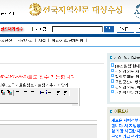
주요단신
ㅣ
사건사고
ㅣ
사설
ㅣ
학교/기업/단체탐방
ㅣ
(뉴스칼럼)현대
김의겸 의원,새
(063-467-6560)로도 접수 가능합니다.
정화조 폐쇄 안 
국립군산대 평생교
우, 도구 > 호환성보기설정 > 추가 > 닫기
김의겸 의원, 박
새만금신항 관할
새로운 지방정부가
합니다. 새 지방
할 가장 시급한 
무엇이라고 생각