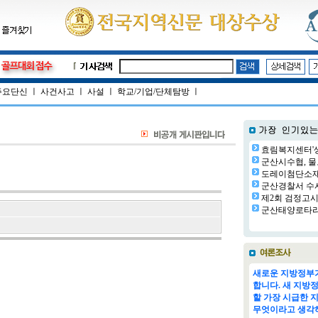
주요단신
ㅣ
사건사고
ㅣ
사설
ㅣ
학교/기업/단체탐방
ㅣ
효림복지센터'생
군산시수협, 물
도레이첨단소재㈜
군산경찰서 수사
제2회 검정고시 
군산태양로타리클
새로운 지방정부가
합니다. 새 지방
할 가장 시급한 
무엇이라고 생각