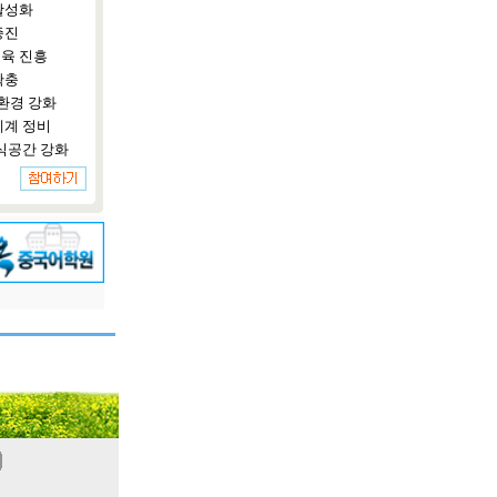
활성화
증진
육 진흥
확충
환경 강화
체계 정비
식공간 강화