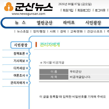
2026년 08월 07일 (금요일)
ㅣ
뉴스초점
ㅣ
정치/행정
ㅣ
사회
ㅣ
경제
ㅣ
교육/문화
ㅣ
건강/스포츠
ㅣ
◈
게시물 비공개글
이 름
우리군산
제 목
비공개글입니다.
이 글을 등록할 때 입력한 비밀번호를 기재해 주세요