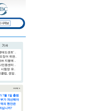
태도센트' ..
오징어 위판..
 지붕에 ..
민원센터 ..
시험장·유..
럽, 경암..
 7월 1일 출범
정부가 개선해야
지역의 현안은
하십니까?