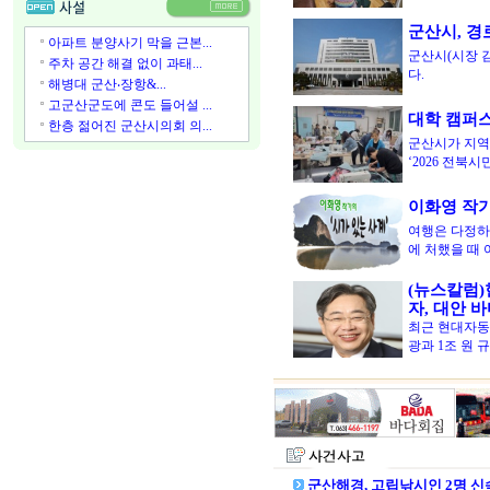
군산시, 경
아파트 분양사기 막을 근본...
군산시(시장 
주차 공간 해결 없이 과태...
다.
해병대 군산‧장항&...
고군산군도에 콘도 들어설 ...
대학 캠퍼
한층 젊어진 군산시의회 의...
군산시가 지역
‘2026 전북
이화영 작가의
여행은 다정하
에 처했을 때
(뉴스칼럼)
자, 대안 
최근 현대자동
광과 1조 원 
군산해경, 고립낚시인 2명 신