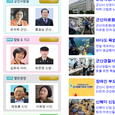
군산시 선유3
막혀 고립된 
군산의료원,
군산의료원(원장
유귀옥 군산...
홍용승 군산...
의료원 안과 옆
바다도 폭염
연일 계속되는
경이 응급환자
군산경찰서
군산경찰서 경
김희숙 아리...
최준영 소방...
호를 위한 특
장애인 부모
군산시 장애인
안전과 건강한
신혜미 신임
채정룡 시인
이화영 시인
신혜미 신임 
방과 어르신