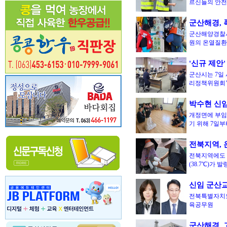
르신들의 안전
군산해경, 
군산해양경찰서
원의 온열질
'신규 제안
군산시는 7일 
리정책위원회
박수현 신임
개정면에 부임
기 위해 7일부
전북지역, 
전북지역에도 
(38.7℃)가
신임 군산교
전북특별자치도
육공무원
군산해경, 