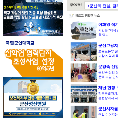
군산의 전설, 클래
군산한마음지역자
이화영 작가의
시인은 “백색 
을 딛고
군산고용지
고용노동부 군
고창 지역에 
문양숙 신임
문양숙 신임 
문해 부임 인
재난 현장 
전북특별자치도가
검현장에서 
군산시자율
연일 이어지는