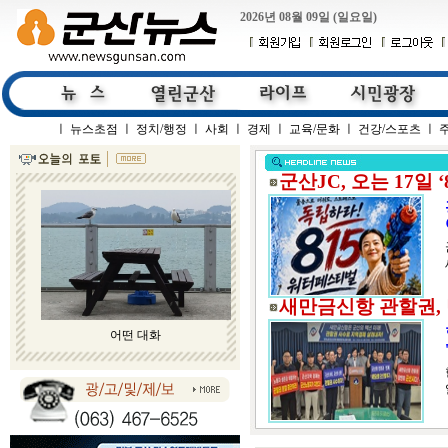
2026년 08월 09일 (일요일)
ㅣ
뉴스초점
ㅣ
정치/행정
ㅣ
사회
ㅣ
경제
ㅣ
교육/문화
ㅣ
건강/스포츠
ㅣ
군산JC, 오는 17일 
새만금신항 관할권,
어떤 대화