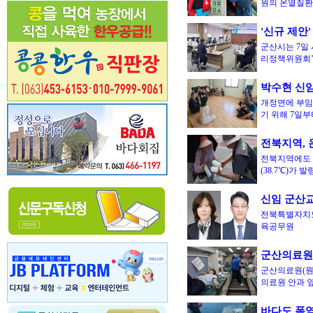
원의 온열질
'신규 제안
군산시는 7일 
리정책위원회
박수현 신임
개정면에 부임
기 위해 7일부
전북지역, 
전북지역에도 
(38.7℃)가
신임 군산교
전북특별자치도
육공무원
군산의료원,
군산의료원(원장
의료원 안과 옆
바다도 폭염