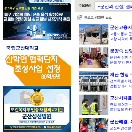
군산의 전설, 클래
군산한마음지역자
군산고용지
고용노동부 군
고창 지역에 
문양숙 신임
문양숙 신임 
문해 부임 인
재난 현장 
전북특별자치도가
검현장에서 
군산시자율
연일 이어지는
르신들의 안전
군산해경, 
군산해양경찰서