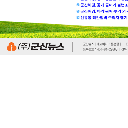
군산해경, 꽃게 금어기 불법조업 
군산해경, 마약 판매·투약 외국
선유봉 해안절벽 추락자 헬기