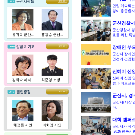
연일 계속되는
경이 응급환자
군산경찰서
군산경찰서 경
유귀옥 군산...
홍용승 군산...
호를 위한 특
장애인 부모
군산시 장애인
안전과 건강한
신혜미 신임
신혜미 신임 
김희숙 아리...
최준영 소방...
방과 어르신
군산시, 경
군산시(시장 
다.
대학 캠퍼
채정룡 시인
이화영 시인
군산시가 지역
‘2026 전북