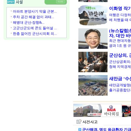
이화영 작가의
아파트 분양사기 막을 근본...
여행은 다정하
주차 공간 해결 없이 과태...
에 처했을 때
해병대 군산‧장항&...
고군산군도에 콘도 들어설 ...
(뉴스칼럼)
한층 젊어진 군산시의회 의...
자, 대안 
최근 현대자동
광과 1조 원 
군산상의,
군산상공회의소
청해 지역경제
새만금 ‘
새만금개발청(
출가공종합단
군산해경, 명도 응급환자 긴