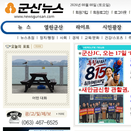
2026년 08월 08일 (토요일)
ㅣ
뉴스초점
ㅣ
정치/행정
ㅣ
사회
ㅣ
경제
ㅣ
교육/문화
ㅣ
건강/스포츠
ㅣ
군산JC, 오는 17일 
새만금신항 관할권,
어떤 대화